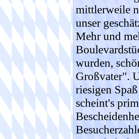
mittlerweile 
unser geschät
Mehr und meh
Boulevardstüc
wurden, schö
Großvater". 
riesigen Spaß
scheint's pri
Bescheidenhei
Besucherzahle