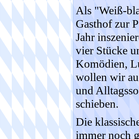
Als "Weiß-bla
Gasthof zur P
Jahr inszenie
vier Stücke un
Komödien, Lu
wollen wir au
und Alltagsso
schieben.
Die klassisch
immer noch ge