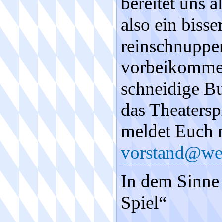
bereitet uns 
also ein bisse
reinschnupper
vorbeikommen
schneidige B
das Theatersp
meldet Euch m
vorstand@wei
In dem Sinne e
Spiel“