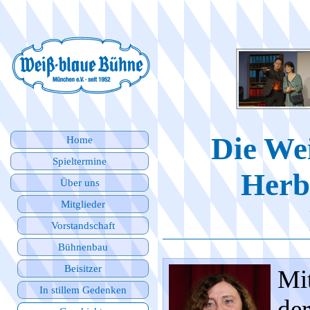
Die Wei
Home
Spieltermine
Herb
Über uns
Mitglieder
Vorstandschaft
Bühnenbau
Beisitzer
Mit
In stillem Gedenken
de