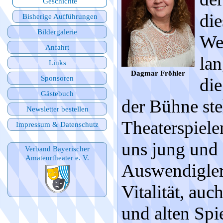
Geschichte
die
Bisherige Aufführungen
Bildergalerie
We
Anfahrt
lan
Links
Dagmar Fröhler
Sponsoren
die
Gästebuch
der Bühne ste
Newsletter bestellen
Theaterspiele
Impressum & Datenschutz
uns jung und 
Verband Bayerischer
Amateurtheater e. V.
Auswendiglern
Vitalität, au
und alten Spi