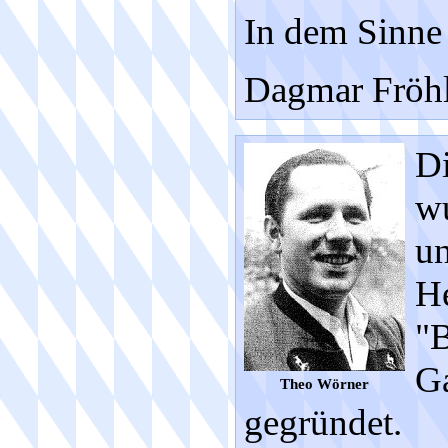
In dem Sinne 
Dagmar Fröhl
D
w
un
He
"B
Ga
Theo Wörner
gegründet.