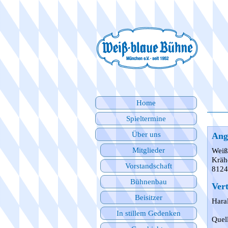
Home
Spieltermine
Über uns
Ang
Mitglieder
Weiß
Kräh
Vorstandschaft
8124
Bühnenbau
Ver
Beisitzer
Hara
In stillem Gedenken
Quel