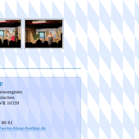
g:
insregister.
 München
 VR 10339
5 86 61
weiss-blaue-buehne.de