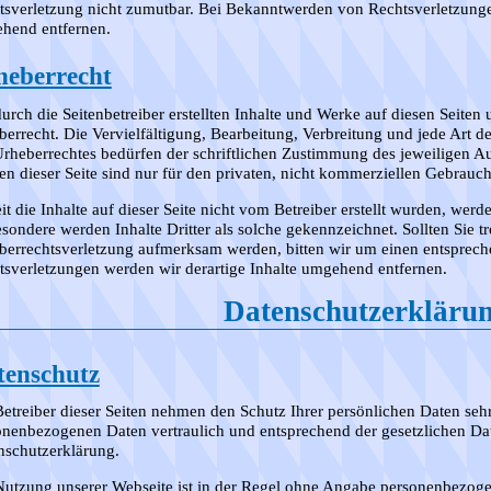
tsverletzung nicht zumutbar. Bei Bekanntwerden von Rechtsverletzunge
hend entfernen.
heberrecht
urch die Seitenbetreiber erstellten Inhalte und Werke auf diesen Seiten
berrecht. Die Vervielfältigung, Bearbeitung, Verbreitung und jede Art 
Urheberrechtes bedürfen der schriftlichen Zustimmung des jeweiligen Au
n dieser Seite sind nur für den privaten, nicht kommerziellen Gebrauch 
t die Inhalte auf dieser Seite nicht vom Betreiber erstellt wurden, werd
sondere werden Inhalte Dritter als solche gekennzeichnet. Sollten Sie t
berrechtsverletzung aufmerksam werden, bitten wir um einen entsprec
tsverletzungen werden wir derartige Inhalte umgehend entfernen.
Datenschutzerkläru
tenschutz
etreiber dieser Seiten nehmen den Schutz Ihrer persönlichen Daten sehr
onenbezogenen Daten vertraulich und entsprechend der gesetzlichen Dat
nschutzerklärung.
Nutzung unserer Webseite ist in der Regel ohne Angabe personenbezoge