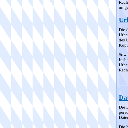
Rech
umge
Ur
Die d
Urhe
des 
Kopie
Sowei
Insbe
Urhe
Rech
Da
Die B
pers
Date
Die 