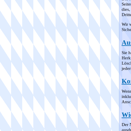
Seit
dies,
Dritt
Wir w
Siche
Au
Sie 
Herk
Lösc
jede
Ko
Wenn
inkl
Ansch
Wi
Der 
ausd